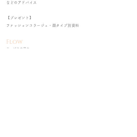
などのアドバイス
【プレゼント】
​ファッションコラージュ・顔タイプ別資料
​Flow
​サービスの流れ
STEP１
カウンセリング
ファッ
ションのお悩み、ライフスタイル、職業、性
格、好み、これまでの傾向、なりたいイメージなど
お聞かせください。
STEP２
写真撮影
STEP３
診断
お顔の形や
、幅、パーツの大きさや配置立体的なの
か平面的なのか曲線または直線がどのくらい存在す
るか求心または遠心かなど規定の項目を、撮影した
写真で計測したり実際のお顔を見て診断していきま
す。