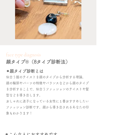
face type diagnosis
顔タイプ®︎（8タイプ診断法）
⚫︎顔タイプ診断とは
似合う服のテイストを顔のタイプから分析する理論​。
顔の輪郭やパーツの特徴やバランスなどから顔のタイプ
を分析することで、似合うファッションのテイストや髪
型などを導き出します。
​おしゃれに
迷子になっている女性に１番おすすめしたい
ファッション診断です。顔から導き出されるあなたの印
象もわかります！
⚫︎こんな人におすすめです