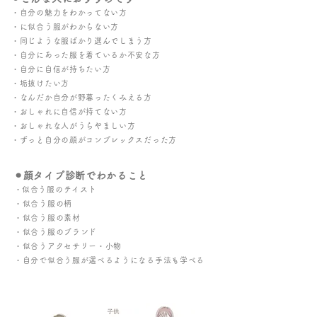
・自分の魅力をわかってない方
・に似合う服がわからない方
・同じような服ばかり選んでしまう方
・自分にあった服を着ているか不安な方
・自分に自信が持ちたい方
・垢抜けたい方
・なんだか自分が野暮ったくみえる方
・おしゃれに自信が持てない方
・おしゃれな人がうらやましい方
・ずっと自分の顔がコンプレックスだった方
⚫︎顔タイプ診断でわかること
​・似合う服のテイスト
・似合う服の柄
・似合う服の素材
・似合う服のブランド
・似合うアクセサリー​・小物
・自分で似合う服が選べるようになる手法も学べる