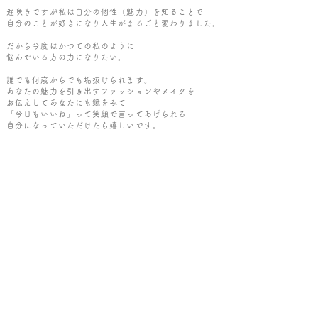
遅咲きですが私は自分の個性（魅力）を知ることで
自分のことが好きになり人生がまるごと変わりました。
だから今度はかつての私のように
悩んでいる方の力になりたい。
誰でも何歳からでも垢抜けられます。
あなたの魅力を引き出すファッションやメイクを
お伝えしてあなたにも鏡をみて
「今日もいいね」って笑顔で言ってあげられる
自分になっていただけたら嬉しいです。
個人サロンだからこそ、安心感、丁寧な対応、
信頼できる肌感を
大切にしたいと思っております。
お一人お一人のなりたい人生像を叶えるために外見、
内面に関するお悩みが解消し、
あなたにとって素敵な未来を作っていけるように
一緒に考えて総合的にプロデュースさせていただきます。
気になった方は是非お気軽に遊びにきてください。
営業時間
9:00〜18:00（最終受付16時）
完全予約制