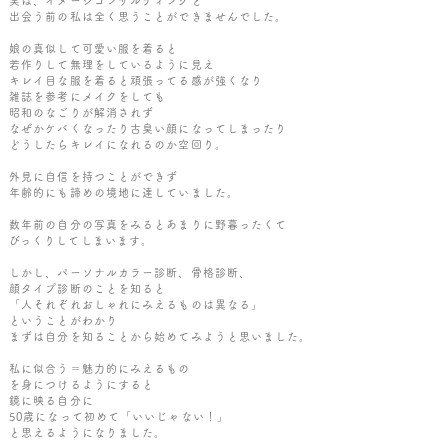
実は、イメージコンサルティングと
出会う前の私は全く思うことができませんでした。
娘の真似して可愛い服を着ると
若作りして無理をしているように見え
キレイ目な服を着ると頑張ってる感が強くなり
雑誌を参考にメイクをしても
昭和のなごりが解消されず
なぜかケバくなったり古臭い顔になってしまったり
どうしたらキレイになれるのか空回り。
外見に自信を持つことができず
年齢的にも諦めの境地に達していました。
数年前の自分の写真をみるとあまりに野暮ったくて
​びっくりしてしまいます。
しかし、パーソナルカラー診断、骨格診断、
顔タイプ診断のことを知ると
「人それぞれおしゃれにみえるものは異なる」
ということがわかり
まずは自分を知ることから始めてみようと思いました。
私に似合う＝魅力的にみえるもの
を身につけるようにすると
鏡に映る自分に
50歳になって初めて「いいじゃない！」
と思えるようになりました。